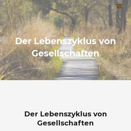
Zum
MAI
Inhalt
MEN
springen
Der Lebenszyklus von
Gesellschaften
Der Lebenszyklus von
Gesellschaften