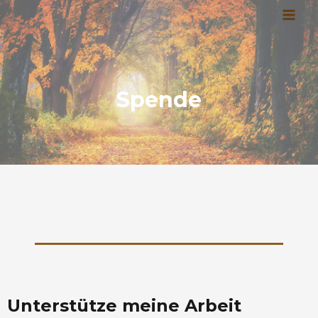
Zum
MAI
Inhalt
MEN
springen
Spende
Unterstütze meine Arbeit