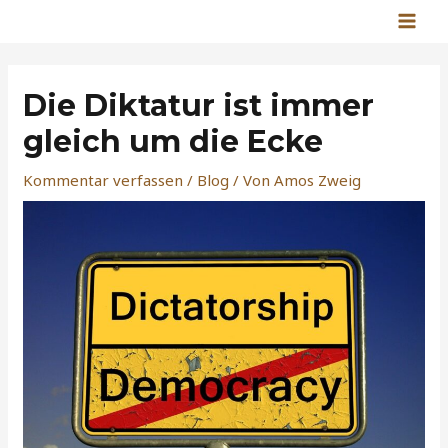
Zum
MAI
Inhalt
Post
MEN
springen
navigation
Die Diktatur ist immer
gleich um die Ecke
Kommentar verfassen
/
Blog
/ Von
Amos Zweig