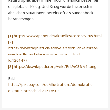
Katastrophe, aber immer noch unendlich besser als
ein globaler Krieg. Und Krieg wurde historisch in
ähnlichen Situationen bereits oft als Sündenbock
herangezogen
.
[1]
https://www.aponet.de/aktuelles/coronavirus.html
[2]
https://www.tagblatt.ch/schweiz/sterblichkeitsrate-
wie-toedlich-ist-das-corona-virus-wirklich-
ld.1201477
[3]
https://de.wikipedia.org/wiki/Erk%C3%A4ltung
Bild:
https://pixabay.com/de/illustrations/demokratie-
diktatur-ortsschild-2161890/